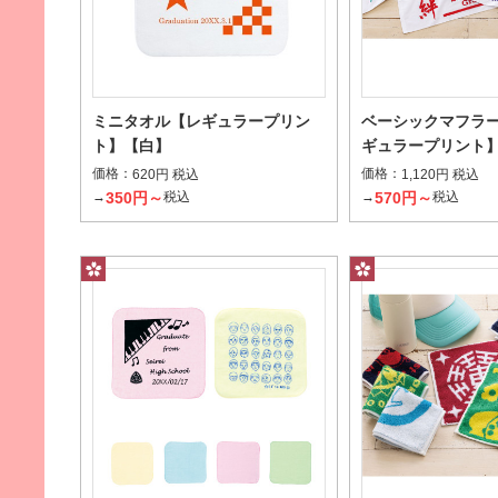
ミニタオル【レギュラープリン
ベーシックマフラ
ト】【白】
ギュラープリント
価格：
価格：
620円 税込
1,120円 税込
お風呂上りに体を拭くのにおすすめのサイズ
ハンカ
350円～
570円～
→
税込
→
税込
加工の種類から探す
ジャガード（2色毛違い）