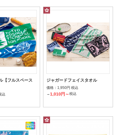
ル【フルスペース
ジャガードフェイスタオル
価格：
1,950円 税込
1,010円～
→
税込
 税込
込