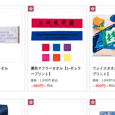
検索する
タオル
濃色マフラータオル【レギュラ
フェイスタオ
ープリント】
プリント】
価格：
価格：
1,930円 税込
1,600円
880円～
900円～
→
税込
→
税