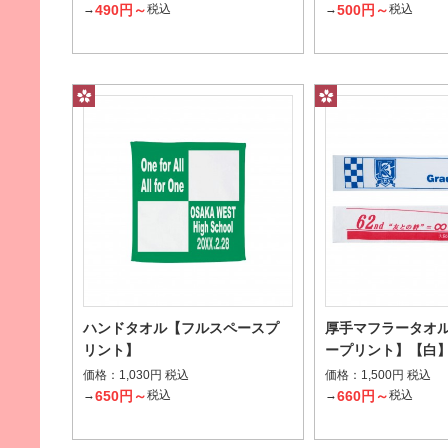
490円～
500円～
→
税込
→
税込
豊富な柄からお選びいただけます。
価格から探す
指定なし
名入れあり
名入れなし
ハンドタオル【フルスペースプ
厚手マフラータオ
リント】
ープリント】【白
その他条件で探す
価格：
価格：
1,030円 税込
1,500円 税込
650円～
660円～
→
税込
→
税込
桜柄パッケージ