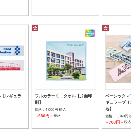
1個当たり
個
～
ル【レギュラ
フルカラーミニタオル【片面印
ベーシックマ
】
刷】
ギュラープリ
地】
価格：
4,000円 税込
680円～
→
税込
価格：
1,340円
700円～
→
税