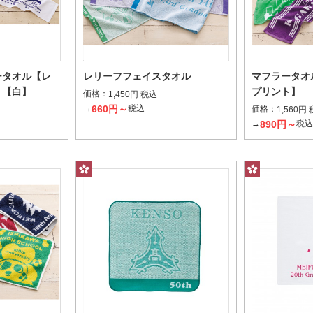
ータオル【レ
レリーフフェイスタオル
マフラータオ
】【白】
プリント】
価格：
1,450円 税込
660円～
→
税込
価格：
1,560円
チとして毎日持ち歩ける定番サイズ
手や顔を拭くのに最適
890円～
→
税
フルスペースプリント
レギュラ