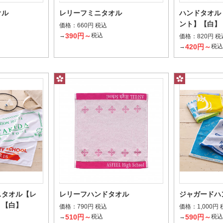
オル
レリーフミニタオル
ハンドタオル
ント】【白】
タオル全面を染めてプリント
タオル表面に
価格：
660円 税込
390円～
→
税込
価格：
820円 税
刺繍
フルカラ
420円～
→
税
刺繍糸を使用してデザインを表現
インクを気化
スタオル【レ
レリーフハンドタオル
ジャガードハ
】【白】
価格：
価格：
790円 税込
1,000円
510円～
590円～
→
税込
→
税