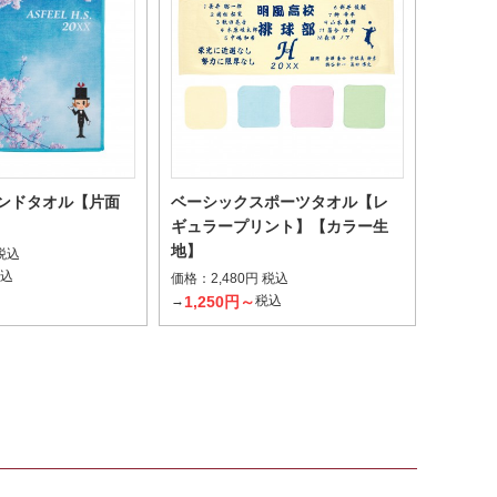
ンドタオル【片面
ベーシックスポーツタオル【レ
ギュラープリント】【カラー生
地】
 税込
税込
価格：
2,480円 税込
1,250円～
→
税込