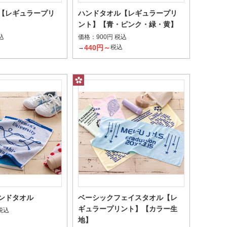
【レギュラープリ
ハンドタオル【レギュラープリ
ント】【青・ピンク・緑・黄】
インクをのせてプリント
価格：
込
900円 税込
ー昇華転写
440円～
込
→
税込
させ繊維を染色
ンドタオル
ベーシックフェイスタオル【レ
ギュラープリント】【カラー生
 税込
地】
込