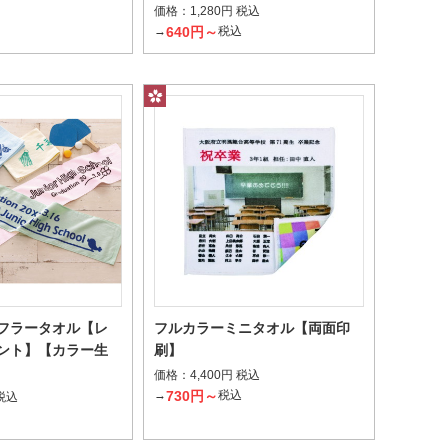
価格：
1,280円 税込
640円～
→
税込
円
フラータオル【レ
フルカラーミニタオル【両面印
ント】【カラー生
刷】
価格：
4,400円 税込
730円～
→
税込
 税込
込