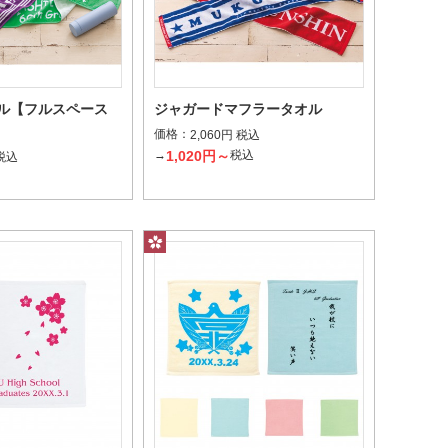
ル【フルスペース
ジャガードマフラータオル
価格：
2,060円 税込
1,020円～
→
税込
 税込
込
ープリント