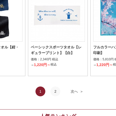
タオル【紺・
ベーシックスポーツタオル【レ
フルカラーハ
ギュラープリント】【白】
印刷】
価格：
価格：
2,340円 税込
5,810円
1,220円～
1,220円～
→
税込
→
1
2
次へ