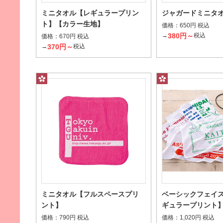
ミニタオル【レギュラープリン
ジャガードミニタ
ト】【カラー生地】
パイルの上げ下げでデザインを表現
価格：
650円 税込
380円～
→
税込
価格：
670円 税込
レリーフ（上げ落ち）
370円～
→
税込
パイルの深さと密度でデザインを表現
その他から探す
ミニタオル【フルスペースプリ
ベーシックフェイ
ント】
ギュラープリント
柄はんかち
価格：
価格：
790円 税込
1,020円 税込