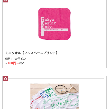
豊富な柄からお選びいただけます。
価格から探す
指定なし
名入れあり
名入れなし
個
ミニタオル【フルスペースプリント】
1個当たり
価格：
790円 税込
490円～
→
税込
～
円
その他条件で探す
桜柄パッケージ
検索する