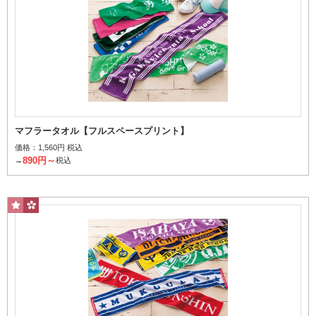
ハンカチとして毎日持ち歩ける定番サイズ
ハンドタオル
マフラータオル【フルスペースプリント】
価格：
1,560円 税込
890円～
→
税込
手や顔を拭くのに最適
加工の種類から探す
ジャガード（2色毛違い）