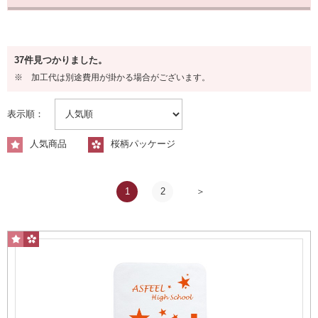
タイプから探す
37件見つかりました。
マフラータオル
※ 加工代は別途費用が掛かる場合がございます。
表示順：
人気商品
桜柄パッケージ
1
2
スポーツ観戦に最適
フェイスタオル