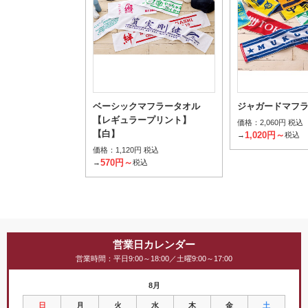
ベーシックマフラータオル
ジャガードマフ
【レギュラープリント】
価格：
2,060円 税込
【白】
1,020円～
→
税込
価格：
1,120円 税込
570円～
→
税込
営業日カレンダー
営業時間：平日9:00～18:00／土曜9:00～17:00
8月
日
月
火
水
木
金
土