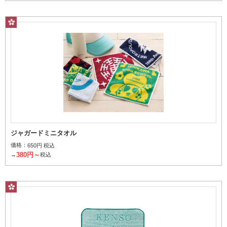
レギュラープリント
タオル表面にインクをのせてプリント
ジャガードミニタオル
価格：
650円 税込
レリーフ（上げ落ち）
380円～
→
税込