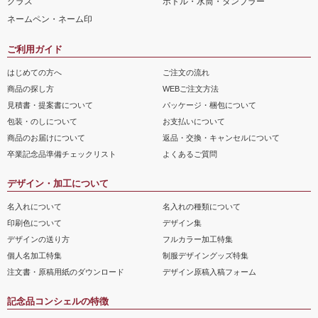
グラス
ボトル・水筒・タンブラー
ネームペン・ネーム印
ご利用ガイド
はじめての方へ
ご注文の流れ
商品の探し方
WEBご注文方法
見積書・提案書について
パッケージ・梱包について
包装・のしについて
お支払いについて
商品のお届けについて
返品・交換・キャンセルについて
卒業記念品準備チェックリスト
よくあるご質問
デザイン・加工について
名入れについて
名入れの種類について
印刷色について
デザイン集
デザインの送り方
フルカラー加工特集
個人名加工特集
制服デザイングッズ特集
注文書・原稿用紙のダウンロード
デザイン原稿入稿フォーム
記念品コンシェルの特徴