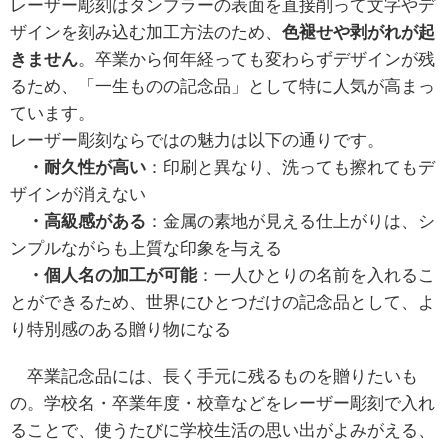
レーザー彫刻はタンブラーの表面を直接削って文字やデ
ザインを刻み込む加工方法のため、
色褪せや剥がれが起
きません
。卒業から何年経っても変わらずデザインが残
るため、「一生ものの記念品」として特に人気が高まっ
ています。
レーザー彫刻ならではの魅力は以下の通りです。
・耐久性が高い
：印刷と異なり、洗っても擦れてもデ
ザインが消えない
・高級感がある
：金属の素地が見える仕上がりは、シ
ンプルながらも上質な印象を与える
・個人名の加工が可能
：一人ひとりの名前を入れるこ
とができるため、世界にひとつだけの記念品として、よ
り特別感のある贈り物になる
卒業記念品には、長く手元に残るものを贈りたいも
の。学校名・卒業年度・校章などをレーザー彫刻で入れ
ることで、使うたびに学校生活の思い出がよみがえる、