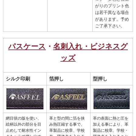
がりのプリント色
は若干異なる場合
があります。予め
ご了承下さい。
パスケース
・
名刺入れ・ビジネスグ
ッズ
シルク印刷
箔押し
型押し
網目状の版を使い、
革と型の間に箔を挟
革の表面に熱と圧を
絵柄以外の部分を目
み熱圧縮する事で、
加える事により、革
止めして耐水性イン
革製品に校章、学校
製品に校章、学校・