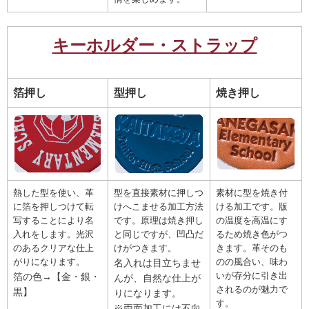
キーホルダー・ストラップ
箔押し
型押し
焼き押し
熱した型を使い、革
型を直接素材に押しつ
素材に型を焼き付
に箔を押しつけて転
けへこませる加工方法
ける加工です。版
写することにより名
です。原理は焼き押し
の温度を高温にす
入れをします。光沢
と同じですが、凹凸だ
るため焼き色がつ
のあるクリアな仕上
けがつきます。
きます。革そのも
がりになります。
のの風合い、味わ
名入れは目立ちませ
いが存分に引き出
箔の色→【金・銀・
んが、自然な仕上が
されるのが魅力で
黒】
りになります。
す。
※両面加工には不向