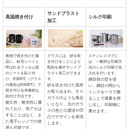
サンドブラスト
高温焼き付け
シルク印刷
加工
無地で焼き付けた製
グラスには、砂を吹
ステンレスマグに
品に、転写シートと
き付けることにより
は、一般的な印刷方
呼ばれるフィルム状
彫刻を施すサンドブ
法のシルク印刷で名
のシートを貼り付
ラスト加工ができま
入れを行います。
け、約800℃（グラス
す。
網目状の型を使
の場合は約600℃）で
砂を吹き付けた箇所
い、網目の間から
焼き付ける本格的な
が彫り込まれ、すり
インクをヘラで擦
絵付け方法です。
ガラスのような風合
ることで適量を押
耐久性・耐光性に優
いとなり、元のガラ
し出し、印刷物に
れており、色アセは
スの色との濃淡や凹
乗せます。
することはなく、ま
凸でデザインを表現
た電子レンジでの使
します。
用も可能です。