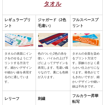
タオル
レギュラープリ
ジャガード（2色
フルスペースプ
ント
毛違い）
リント
タオルの表面にイン
色のついた2色の糸を
タオルの全面を染め
クをのせるようにプ
使い、パイルの上げ下
るプリント方法で
リントする方法で
げによってデザインを
す。肌触りがよく柔
す。細かいデザイン
表現します。毛違い織
らかい仕上がりにな
や細かい線を表現す
りなので、裏にも色柄
ります。発色がとて
るのに適していま
が入ります。
もきれいですが、細
す。
かいデザインや細い
線は不向きです。
フルカラー昇華
レリーフ
刺繍
転写