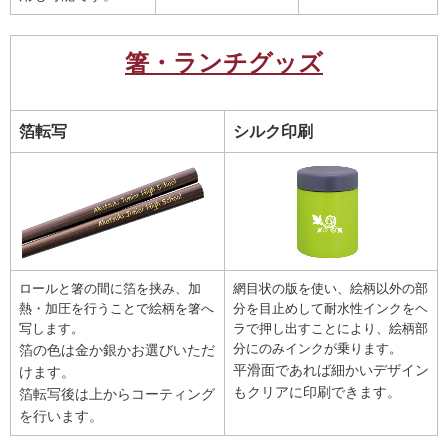
箸・ランチグッズ
箔転写
シルク印刷
ロールと箸の間に箔を挟み、加
網目状の版を使い、絵柄以外の部
熱・加圧を行うことで絵柄を箸へ
分を目止めして耐水性インクをヘ
写します。
ラで押し出すことにより、絵柄部
分にのみインクが乗ります。
箔の色は金か銀かお選びいただ
平滑面であれば細かいデザイン
けます。
もクリアに印刷できます。
箔転写後は上からコーティング
を行います。