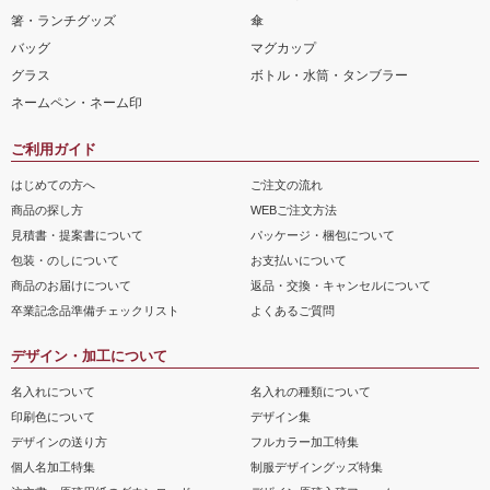
箸・ランチグッズ
傘
バッグ
マグカップ
グラス
ボトル・水筒・タンブラー
ネームペン・ネーム印
ご利用ガイド
はじめての方へ
ご注文の流れ
商品の探し方
WEBご注文方法
見積書・提案書について
パッケージ・梱包について
包装・のしについて
お支払いについて
商品のお届けについて
返品・交換・キャンセルについて
卒業記念品準備チェックリスト
よくあるご質問
デザイン・加工について
名入れについて
名入れの種類について
印刷色について
デザイン集
デザインの送り方
フルカラー加工特集
個人名加工特集
制服デザイングッズ特集