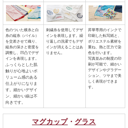
色のついた横糸と白
刺繍糸を使用してデザ
昇華専用のインクで
糸の縦糸（パイル）
インを表現します。繰
印刷した転写紙と、
を交差させて織り、
り返しの洗濯でもデザ
ポリエステル素材を
縦糸の深さと密度を
インが消えることはあ
重ね、熱と圧力で染
調整し、凹凸でデザ
りません。
色を行います。
インを表現します。
写真並みの制度の印
刷が可能で、細かい
ふっくらとした肌
デザインやグラデー
触りが心地よいボ
ション、ツヤまで美
リューム感のある
しく表現ができま
仕上がりになりま
す。
す。細かいデザイ
ン、細かい線は不
向きです。
マグカップ
・
グラス