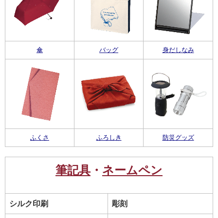
傘
バッグ
身だしなみ
ふくさ
ふろしき
防災グッズ
筆記具
・
ネームペン
シルク印刷
彫刻