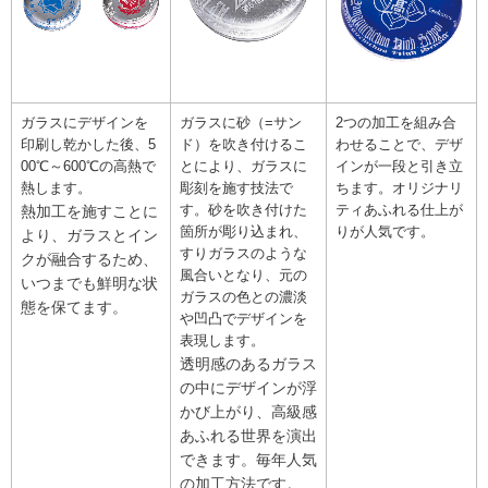
ガラスにデザインを
ガラスに砂（=サン
2つの加工を組み合
印刷し乾かした後、5
ド）を吹き付けるこ
わせることで、デザ
00℃～600℃の高熱で
とにより、ガラスに
インが一段と引き立
熱します。
彫刻を施す技法で
ちます。オリジナリ
す。砂を吹き付けた
ティあふれる仕上が
熱加工を施すことに
箇所が彫り込まれ、
りが人気です。
より、ガラスとイン
すりガラスのような
クが融合するため、
風合いとなり、元の
いつまでも鮮明な状
ガラスの色との濃淡
態を保てます。
や凹凸でデザインを
表現します。
透明感のあるガラス
の中にデザインが浮
かび上がり、高級感
あふれる世界を演出
できます。毎年人気
の加工方法です。