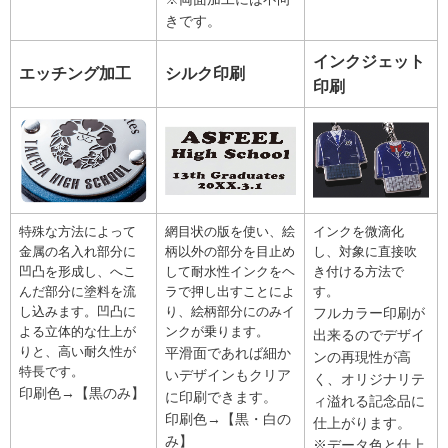
きです。
インクジェット
エッチング加工
シルク印刷
印刷
特殊な方法によって
網目状の版を使い、絵
インクを微滴化
金属の名入れ部分に
柄以外の部分を目止め
し、対象に直接吹
凹凸を形成し、へこ
して耐水性インクをヘ
き付ける方法で
んだ部分に塗料を流
ラで押し出すことによ
す。
し込みます。凹凸に
り、絵柄部分にのみイ
フルカラー印刷が
よる立体的な仕上が
ンクが乗ります。
出来るのでデザイ
りと、高い耐久性が
平滑面であれば細か
ンの再現性が高
特長です。
いデザインもクリア
く、オリジナリテ
印刷色→【黒のみ】
に印刷できます。
ィ溢れる記念品に
印刷色→【黒・白の
仕上がります。
み】
※データ色と仕上