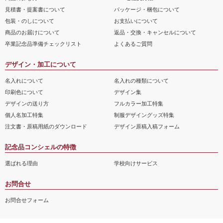
見積書・提案書について
パッケージ・梱包について
包装・のしについて
お支払いについて
商品のお届けについて
返品・交換・キャンセルについて
卒業記念品準備チェックリスト
よくあるご質問
デザイン・加工について
名入れについて
名入れの種類について
印刷色について
デザイン集
デザインの送り方
フルカラー加工特集
個人名加工特集
制服デザイングッズ特集
注文書・原稿用紙のダウンロード
デザイン原稿入稿フォーム
記念品コンシェルの特徴
選ばれる理由
学校向けサービス
お問合せ
お問合せフォーム