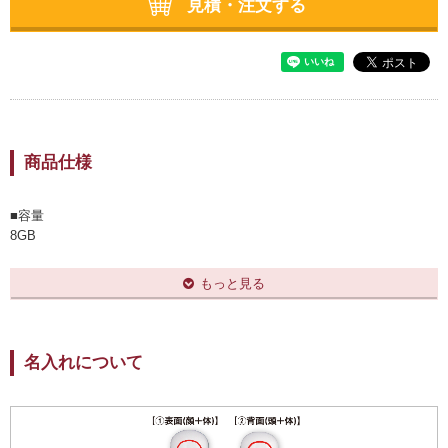
見積・注文する
商品仕様
■容量
8GB
■サイズ
約82×37×16mm
もっと見る
■材質
ABS樹脂
■規格
2.0
名入れについて