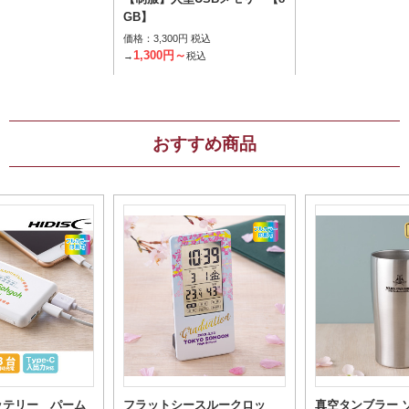
GB】
価格：
3,300円 税込
1,300円～
→
税込
おすすめ商品
ッテリー パーム
フラットシースルークロッ
真空タンブラー ソ