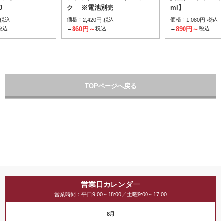
0
ク ※電池別売
ml】
価格：
価格：
 税込
2,420円 税込
1,080円 税込
860円～
890円～
税込
→
税込
→
税込
TOPページへ戻る
営業日カレンダー
営業時間：平日9:00～18:00／土曜9:00～17:00
8月