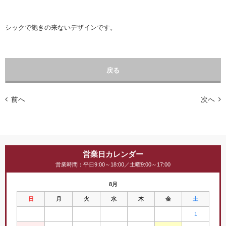
シックで飽きの来ないデザインです。
戻る
前へ
次へ
営業日カレンダー
営業時間：平日9:00～18:00／土曜9:00～17:00
8月
日
月
火
水
木
金
土
1