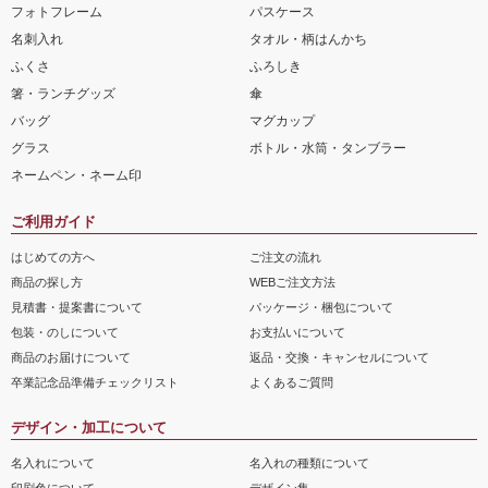
フォトフレーム
パスケース
名刺入れ
タオル・柄はんかち
ふくさ
ふろしき
箸・ランチグッズ
傘
バッグ
マグカップ
グラス
ボトル・水筒・タンブラー
ネームペン・ネーム印
ご利用ガイド
はじめての方へ
ご注文の流れ
商品の探し方
WEBご注文方法
見積書・提案書について
パッケージ・梱包について
包装・のしについて
お支払いについて
商品のお届けについて
返品・交換・キャンセルについて
卒業記念品準備チェックリスト
よくあるご質問
デザイン・加工について
名入れについて
名入れの種類について
印刷色について
デザイン集