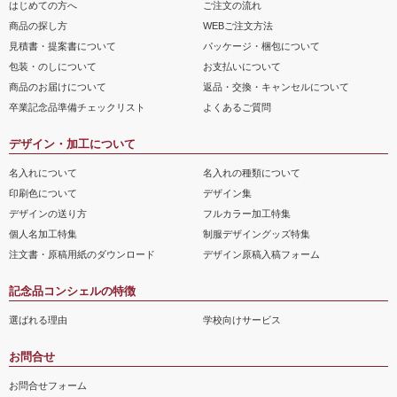
はじめての方へ
ご注文の流れ
商品の探し方
WEBご注文方法
見積書・提案書について
パッケージ・梱包について
包装・のしについて
お支払いについて
商品のお届けについて
返品・交換・キャンセルについて
卒業記念品準備チェックリスト
よくあるご質問
デザイン・加工について
名入れについて
名入れの種類について
印刷色について
デザイン集
デザインの送り方
フルカラー加工特集
個人名加工特集
制服デザイングッズ特集
注文書・原稿用紙のダウンロード
デザイン原稿入稿フォーム
記念品コンシェルの特徴
選ばれる理由
学校向けサービス
お問合せ
お問合せフォーム