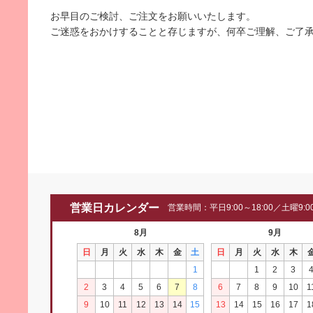
お早目のご検討、ご注文をお願いいたします。
ご迷惑をおかけすることと存じますが、何卒ご理解、ご了
営業日カレンダー
営業時間：平日9:00～18:00／土曜9:00
8月
9月
日
月
火
水
木
金
土
日
月
火
水
木
1
1
2
3
2
3
4
5
6
7
8
6
7
8
9
10
1
9
10
11
12
13
14
15
13
14
15
16
17
1