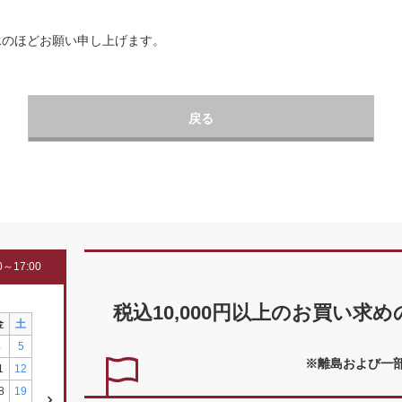
承のほどお願い申し上げます。
戻る
～17:00
税込10,000円以上の
お買い求め
金
土
4
5
※離島および一
1
12
8
19