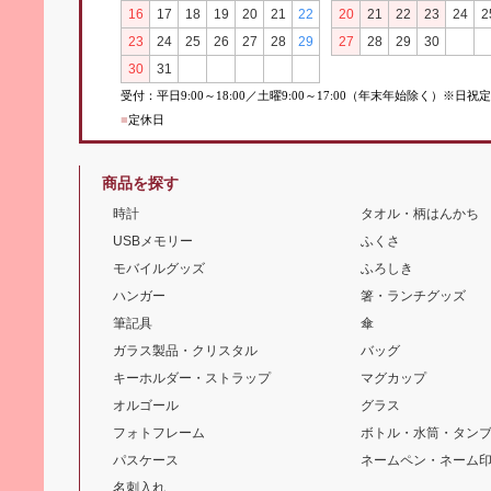
16
17
18
19
20
21
22
20
21
22
23
24
2
23
24
25
26
27
28
29
27
28
29
30
30
31
受付：平日
9:00
～
18:00／土曜
9:00
～
17:00（年末年始除く）※日祝
■
定休日
商品を探す
時計
タオル・柄はんかち
USBメモリー
ふくさ
モバイルグッズ
ふろしき
ハンガー
箸・ランチグッズ
筆記具
傘
ガラス製品・クリスタル
バッグ
キーホルダー・ストラップ
マグカップ
オルゴール
グラス
フォトフレーム
ボトル・水筒・タン
パスケース
ネームペン・ネーム
名刺入れ