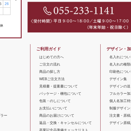
5
26
定休
ご利用ガイド
デザイン・加
はじめての方へ
名入れについ
ご注文の流れ
名入れの種類
商品の探し方
印刷色につい
WEBご注文方法
デザイン集
見積書・提案書について
デザインの送
パッケージ・梱包について
フルカラー加
包装・のしについて
個人名加工特
お支払いについて
制服デザイン
ブラー
商品のお届けについて
注文書・原稿
印
返品・交換・キャンセルについて
デザイン原稿
卒業記念品準備チェックリスト