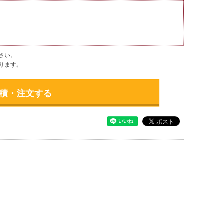
さい。
ります。
積・注文する