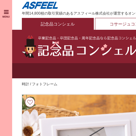
年間14,800校の取引実績のあるアスフィール株式会社が運営するオ
MENU
記念品コンシェル
コサージュコ
時計
/
フォトフレーム