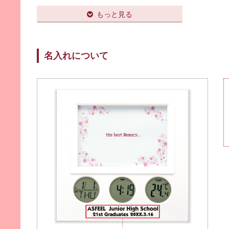
■素材・材質
ABS他
もっと見る
■機能
日付、温度計、アラーム、タイマー
■電池・電源
名入れについて
単4電池×2本
■付属品
無
■梱包
白無地パッケージ
■写真サイズ
L版（サービスサイズ）