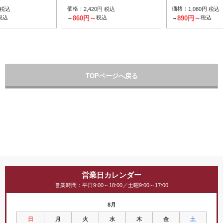
価格：
価格：
 税込
2,420円 税込
1,080円 税込
860円～
890円～
税込
→
税込
→
税込
TOPページへ戻る
営業日カレンダー
営業時間：平日9:00～18:00／土曜9:00～17:00
8月
日
月
火
水
木
金
土