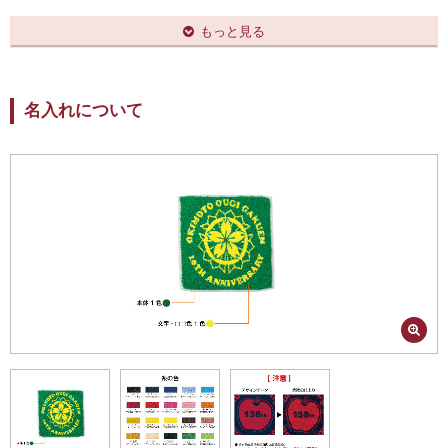
■本体サイズ
約20cm×約20ｃｍ
もっと見る
■重さ
約22g（70匁）
■梱包
桜柄「祝卒業」PP袋、透明PP袋
名入れについて