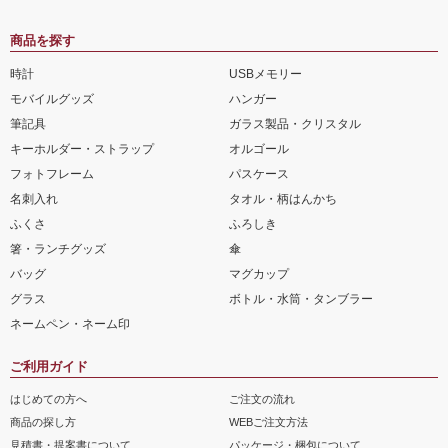
商品を探す
時計
USBメモリー
モバイルグッズ
ハンガー
筆記具
ガラス製品・クリスタル
キーホルダー・ストラップ
オルゴール
フォトフレーム
パスケース
名刺入れ
タオル・柄はんかち
ふくさ
ふろしき
箸・ランチグッズ
傘
バッグ
マグカップ
グラス
ボトル・水筒・タンブラー
ネームペン・ネーム印
ご利用ガイド
はじめての方へ
ご注文の流れ
商品の探し方
WEBご注文方法
見積書・提案書について
パッケージ・梱包について