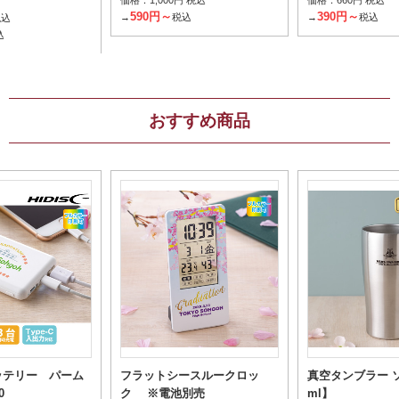
1,000円 税込
660円 税込
590円～
390円～
→
税込
→
税込
税込
込
おすすめ商品
ッテリー パーム
フラットシースルークロッ
真空タンブラー ソ
0
ク ※電池別売
ml】