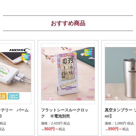
おすすめ商品
ッテリー パーム
フラットシースルークロッ
真空タンブラー ソ
0
ク ※電池別売
ml】
価格：
価格：
 税込
2,420円 税込
1,080円 税込
860円～
890円～
税込
→
税込
→
税込