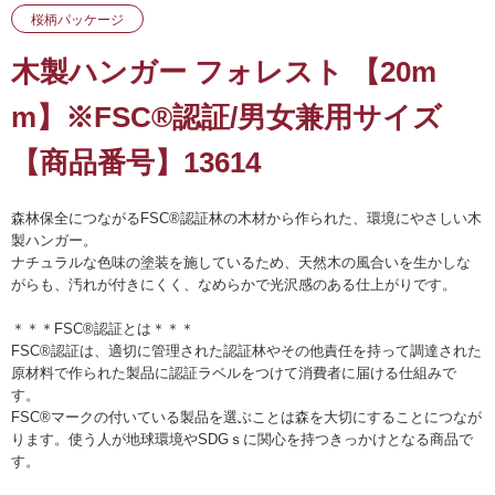
桜柄パッケージ
木製ハンガー フォレスト 【20m
m】※FSC®認証/男女兼用サイズ
【商品番号】13614
森林保全につながるFSC®認証林の木材から作られた、環境にやさしい木
製ハンガー。
ナチュラルな色味の塗装を施しているため、天然木の風合いを生かしな
がらも、汚れが付きにくく、なめらかで光沢感のある仕上がりです。
＊＊＊FSC®認証とは＊＊＊
FSC®認証は、適切に管理された認証林やその他責任を持って調達された
原材料で作られた製品に認証ラベルをつけて消費者に届ける仕組みで
す。
FSC®マークの付いている製品を選ぶことは森を大切にすることにつなが
ります。使う人が地球環境やSDGｓに関心を持つきっかけとなる商品で
す。