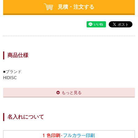
見積・注文する
商品仕様
■ブランド
HIDISC
■電池容量
10,000mAh
もっと見る
■サイズ
90×63×22mm
■重さ
約177g
名入れについて
■付属品
取扱説明書、本体充電用USB Type-Cケーブル、弊社保証書（1年間）
※iPhone、iPadのLightningケーブルは付属しておりません。