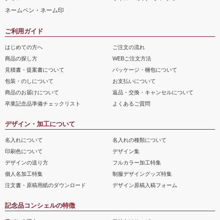
ネームペン・ネーム印
ご利用ガイド
はじめての方へ
ご注文の流れ
商品の探し方
WEBご注文方法
見積書・提案書について
パッケージ・梱包について
包装・のしについて
お支払いについて
商品のお届けについて
返品・交換・キャンセルについて
卒業記念品準備チェックリスト
よくあるご質問
デザイン・加工について
名入れについて
名入れの種類について
印刷色について
デザイン集
デザインの送り方
フルカラー加工特集
個人名加工特集
制服デザイングッズ特集
注文書・原稿用紙のダウンロード
デザイン原稿入稿フォーム
記念品コンシェルの特徴