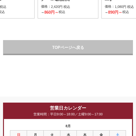
価格：
価格：
 税込
2,420円 税込
1,080円 税込
860円～
890円～
税込
→
税込
→
税込
TOPページへ戻る
営業日カレンダー
営業時間：平日9:00～18:00／土曜9:00～17:00
8月
日
月
火
水
木
金
土