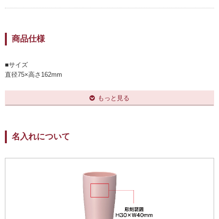
商品仕様
■サイズ
直径75×高さ162mm
■材質
本体:内側/ステンレス鋼
もっと見る
（クロム18%ニッケル8%）
（内面：セラミック塗装）
外側/ステンレス鋼（外面：焼付塗装）
■構造
名入れについて
真空ダブル構造
■保温保冷効力
保温効力：51℃以上、保冷効力：7℃以下（1時間）
■梱包
桜柄「祝卒業」パッケージまたはメーカー箱