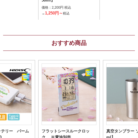
50ml】
価格：
2,200円 税込
1,250円～
→
税込
おすすめ商品
ッテリー パーム
フラットシースルークロッ
真空タンブラー ソ
0
ク ※電池別売
ml】