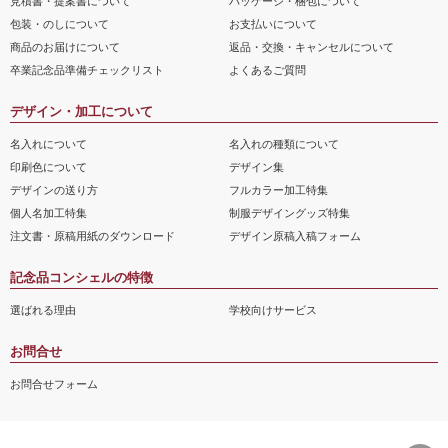
見積書・提案書について
パッケージ・梱包について
包装・のしについて
お支払いについて
商品のお届けについて
返品・交換・キャンセルについて
卒業記念品準備チェックリスト
よくあるご質問
デザイン・加工について
名入れについて
名入れの種類について
印刷色について
デザイン集
デザインの送り方
フルカラー加工特集
個人名加工特集
制服デザイングッズ特集
注文書・原稿用紙のダウンロード
デザイン原稿入稿フォーム
記念品コンシェルの特徴
選ばれる理由
学校向けサービス
お問合せ
お問合せフォーム