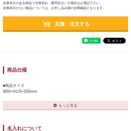
在庫表示のある商品で在庫切れ（要問合せ）の場合はお電話下さい。
在庫表示がない商品については、お申し込み後の在庫確認となります。
見積・注文する
商品仕様
■商品サイズ
W55×H125×D55mm
■原稿サイズ
7×40mm（底面：45×45mmにも加工可能）
もっと見る
■梱包
専用化粧箱
名入れについて