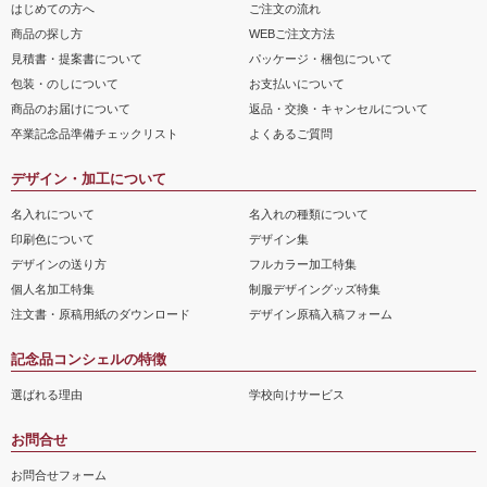
はじめての方へ
ご注文の流れ
商品の探し方
WEBご注文方法
見積書・提案書について
パッケージ・梱包について
包装・のしについて
お支払いについて
商品のお届けについて
返品・交換・キャンセルについて
卒業記念品準備チェックリスト
よくあるご質問
デザイン・加工について
名入れについて
名入れの種類について
印刷色について
デザイン集
デザインの送り方
フルカラー加工特集
個人名加工特集
制服デザイングッズ特集
注文書・原稿用紙のダウンロード
デザイン原稿入稿フォーム
記念品コンシェルの特徴
選ばれる理由
学校向けサービス
お問合せ
お問合せフォーム