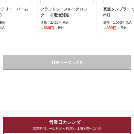
ッテリー パーム
フラットシースルークロッ
真空タンブラー ソ
0
ク ※電池別売
ml】
価格：
価格：
 税込
2,420円 税込
1,080円 税込
860円～
890円～
税込
→
税込
→
税込
TOPページへ戻る
営業日カレンダー
営業時間：平日9:00～18:00／土曜9:00～17:00