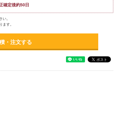
正確定後約50日
さい。
ります。
積・注文する