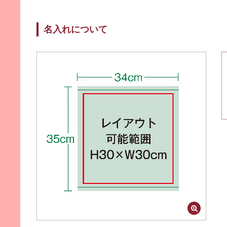
約50ｇ（160匁）
■梱包
名入れについて
桜柄「祝卒業」PP袋、透明PP袋、白箱