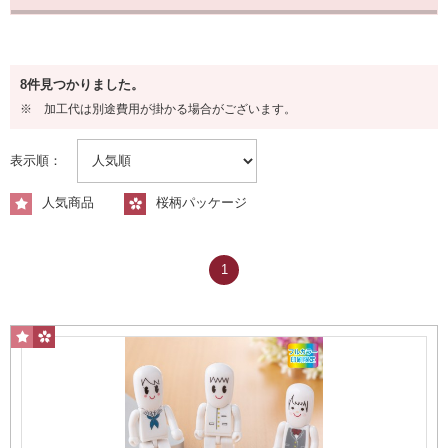
容量から探す
8件見つかりました。
8GB
※ 加工代は別途費用が掛かる場合がございます。
表示順：
人気商品
桜柄パッケージ
1
16GB