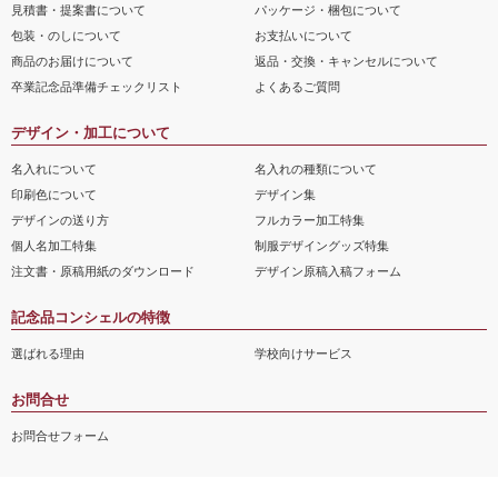
見積書・提案書について
パッケージ・梱包について
包装・のしについて
お支払いについて
商品のお届けについて
返品・交換・キャンセルについて
卒業記念品準備チェックリスト
よくあるご質問
デザイン・加工について
名入れについて
名入れの種類について
印刷色について
デザイン集
デザインの送り方
フルカラー加工特集
個人名加工特集
制服デザイングッズ特集
注文書・原稿用紙のダウンロード
デザイン原稿入稿フォーム
記念品コンシェルの特徴
選ばれる理由
学校向けサービス
お問合せ
お問合せフォーム