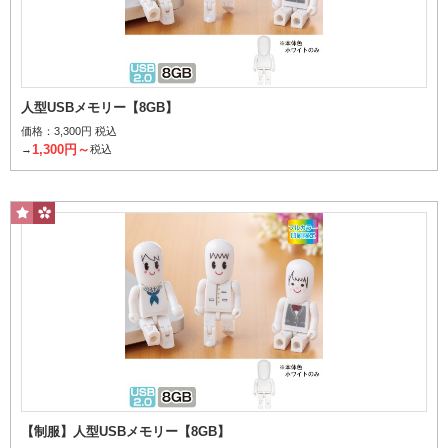
人型USBメモリー【8GB】
価格：
3,300円 税込
32GB
1,300円～
→
税込
価格から探す
【制服】人型USBメモリー【8GB】