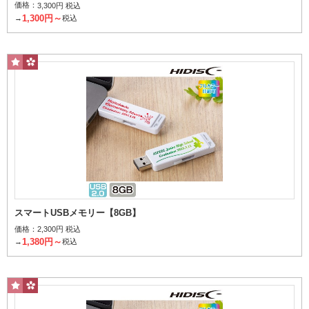
価格：
3,300円 税込
指定なし
名入れあり
名入れなし
1,300円～
→
税込
個
1個当たり
～
円
その他条件で探す
桜柄パッケージ
スマートUSBメモリー【8GB】
検索する
価格：
2,300円 税込
1,380円～
→
税込