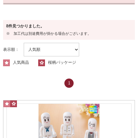
容量から探す
8件見つかりました。
8GB
※ 加工代は別途費用が掛かる場合がございます。
表示順：
人気商品
桜柄パッケージ
1
16GB