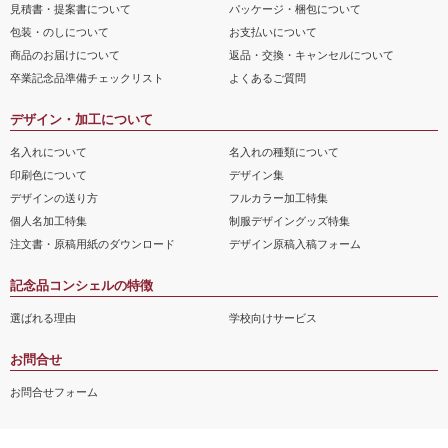
見積書・提案書について
パッケージ・梱包について
包装・のしについて
お支払いについて
商品のお届けについて
返品・交換・キャンセルについて
卒業記念品準備チェックリスト
よくあるご質問
デザイン・加工について
名入れについて
名入れの種類について
印刷色について
デザイン集
デザインの送り方
フルカラー加工特集
個人名加工特集
制服デザイングッズ特集
注文書・原稿用紙のダウンロード
デザイン原稿入稿フォーム
記念品コンシェルの特徴
選ばれる理由
学校向けサービス
お問合せ
お問合せフォーム