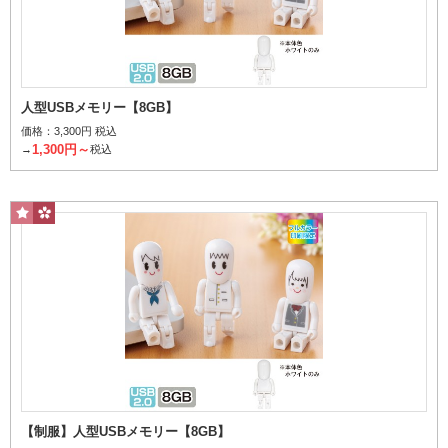
人型USBメモリー【8GB】
価格：
3,300円 税込
32GB
1,300円～
→
税込
価格から探す
【制服】人型USBメモリー【8GB】