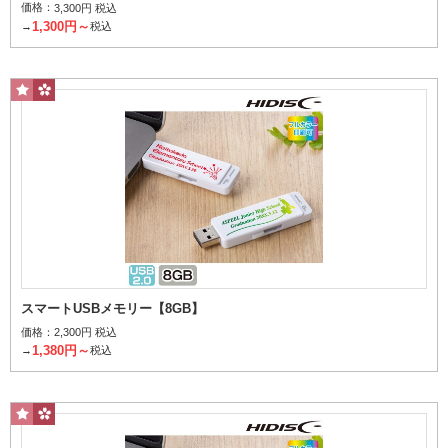
価格：
3,300円 税込
指定なし
名入れあり
名入れなし
1,300円～
→
税込
個
1個当たり
～
円
その他条件で探す
桜柄パッケージ
スマートUSBメモリー【8GB】
検索する
価格：
2,300円 税込
1,380円～
→
税込