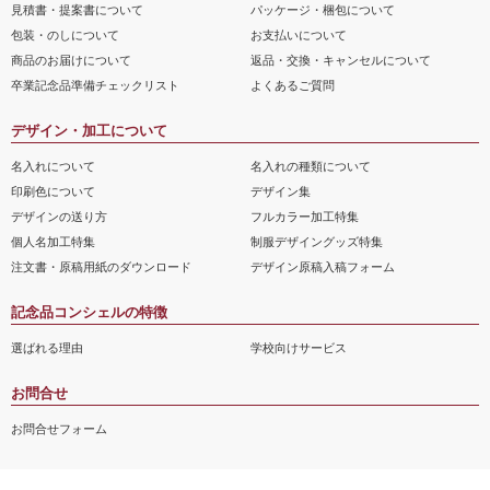
見積書・提案書について
パッケージ・梱包について
包装・のしについて
お支払いについて
商品のお届けについて
返品・交換・キャンセルについて
卒業記念品準備チェックリスト
よくあるご質問
デザイン・加工について
名入れについて
名入れの種類について
印刷色について
デザイン集
デザインの送り方
フルカラー加工特集
個人名加工特集
制服デザイングッズ特集
注文書・原稿用紙のダウンロード
デザイン原稿入稿フォーム
記念品コンシェルの特徴
選ばれる理由
学校向けサービス
お問合せ
お問合せフォーム