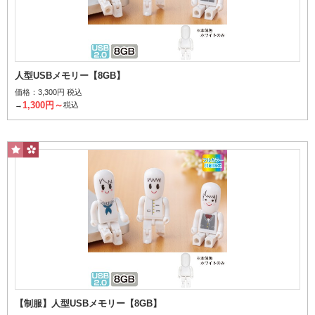
人型USBメモリー【8GB】
価格：
3,300円 税込
32GB
1,300円～
→
税込
価格から探す
【制服】人型USBメモリー【8GB】