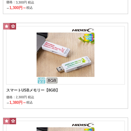
価格：
3,300円 税込
指定なし
名入れあり
名入れなし
1,300円～
→
税込
個
1個当たり
～
円
その他条件で探す
桜柄パッケージ
スマートUSBメモリー【8GB】
検索する
価格：
2,300円 税込
1,380円～
→
税込