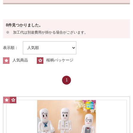
容量から探す
8件見つかりました。
8GB
※ 加工代は別途費用が掛かる場合がございます。
表示順：
人気商品
桜柄パッケージ
1
16GB