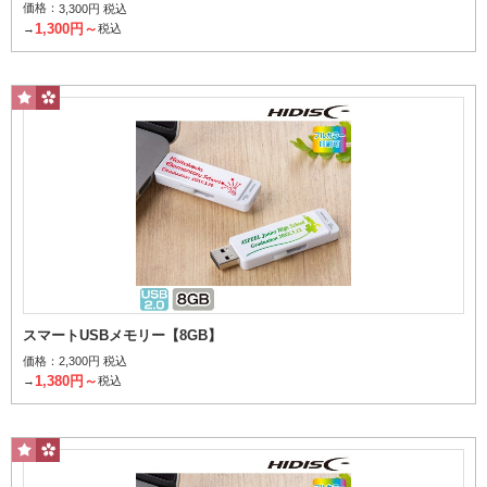
価格：
3,300円 税込
指定なし
名入れあり
名入れなし
1,300円～
→
税込
個
1個当たり
～
円
その他条件で探す
桜柄パッケージ
スマートUSBメモリー【8GB】
検索する
価格：
2,300円 税込
1,380円～
→
税込