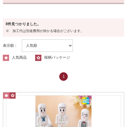
容量から探す
8件見つかりました。
8GB
※ 加工代は別途費用が掛かる場合がございます。
表示順：
人気商品
桜柄パッケージ
1
16GB