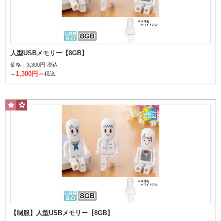
人型USBメモリー【8GB】
価格：
3,300円 税込
32GB
1,300円～
→
税込
価格から探す
【制服】人型USBメモリー【8GB】