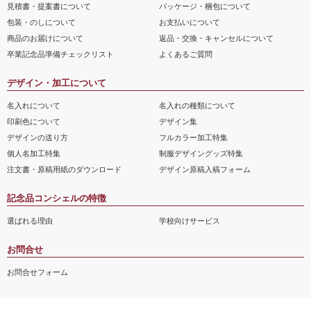
見積書・提案書について
パッケージ・梱包について
包装・のしについて
お支払いについて
商品のお届けについて
返品・交換・キャンセルについて
卒業記念品準備チェックリスト
よくあるご質問
デザイン・加工について
名入れについて
名入れの種類について
印刷色について
デザイン集
デザインの送り方
フルカラー加工特集
個人名加工特集
制服デザイングッズ特集
注文書・原稿用紙のダウンロード
デザイン原稿入稿フォーム
記念品コンシェルの特徴
選ばれる理由
学校向けサービス
お問合せ
お問合せフォーム