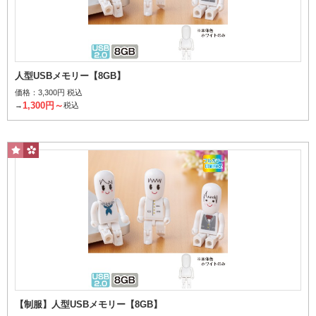
人型USBメモリー【8GB】
価格：
3,300円 税込
32GB
1,300円～
→
税込
価格から探す
【制服】人型USBメモリー【8GB】