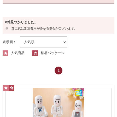
容量から探す
8件見つかりました。
8GB
※ 加工代は別途費用が掛かる場合がございます。
表示順：
人気商品
桜柄パッケージ
1
16GB