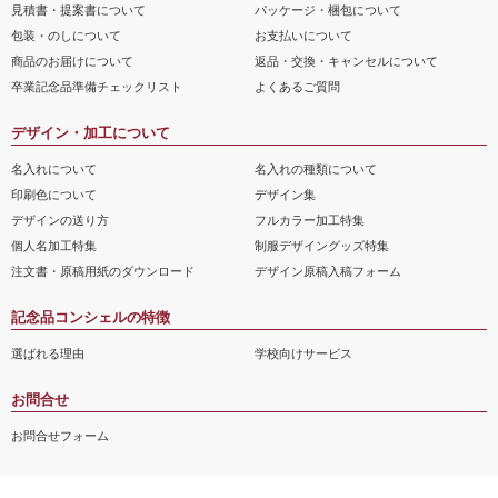
見積書・提案書について
パッケージ・梱包について
包装・のしについて
お支払いについて
商品のお届けについて
返品・交換・キャンセルについて
卒業記念品準備チェックリスト
よくあるご質問
デザイン・加工について
名入れについて
名入れの種類について
印刷色について
デザイン集
デザインの送り方
フルカラー加工特集
個人名加工特集
制服デザイングッズ特集
注文書・原稿用紙のダウンロード
デザイン原稿入稿フォーム
記念品コンシェルの特徴
選ばれる理由
学校向けサービス
お問合せ
お問合せフォーム