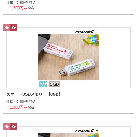
価格：
3,300円 税込
指定なし
名入れあり
名入れなし
1,300円～
→
税込
個
1個当たり
～
円
その他条件で探す
桜柄パッケージ
スマートUSBメモリー【8GB】
検索する
価格：
2,300円 税込
1,380円～
→
税込