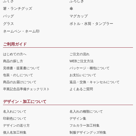
ふくさ
ふろしき
箸・ランチグッズ
傘
バッグ
マグカップ
グラス
ボトル・水筒・タンブラー
ネームペン・ネーム印
ご利用ガイド
はじめての方へ
ご注文の流れ
商品の探し方
WEBご注文方法
見積書・提案書について
パッケージ・梱包について
包装・のしについて
お支払いについて
商品のお届けについて
返品・交換・キャンセルについて
卒業記念品準備チェックリスト
よくあるご質問
デザイン・加工について
名入れについて
名入れの種類について
印刷色について
デザイン集
デザインの送り方
フルカラー加工特集
個人名加工特集
制服デザイングッズ特集