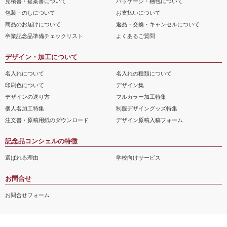
見積書・提案書について
パッケージ・梱包について
包装・のしについて
お支払いについて
商品のお届けについて
返品・交換・キャンセルについて
卒業記念品準備チェックリスト
よくあるご質問
デザイン・加工について
名入れについて
名入れの種類について
印刷色について
デザイン集
デザインの送り方
フルカラー加工特集
個人名加工特集
制服デザイングッズ特集
注文書・原稿用紙のダウンロード
デザイン原稿入稿フォーム
記念品コンシェルの特徴
選ばれる理由
学校向けサービス
お問合せ
お問合せフォーム