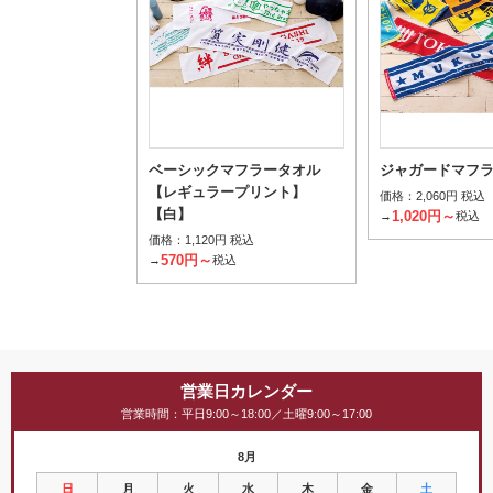
ベーシックマフラータオル
ジャガードマフ
【レギュラープリント】
価格：
2,060円 税込
【白】
1,020円～
→
税込
価格：
1,120円 税込
570円～
→
税込
営業日カレンダー
営業時間：平日9:00～18:00／土曜9:00～17:00
8月
日
月
火
水
木
金
土