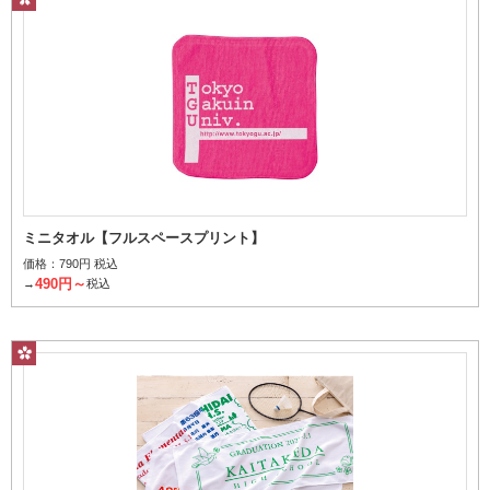
豊富な柄からお選びいただけます。
価格から探す
指定なし
名入れあり
名入れなし
個
ミニタオル【フルスペースプリント】
1個当たり
価格：
790円 税込
490円～
→
税込
～
円
その他条件で探す
桜柄パッケージ
検索する