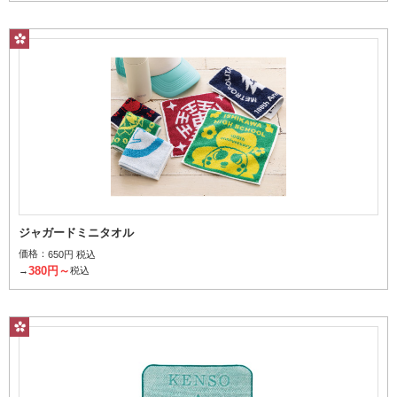
レギュラープリント
タオル表面にインクをのせてプリント
ジャガードミニタオル
価格：
650円 税込
レリーフ（上げ落ち）
380円～
→
税込