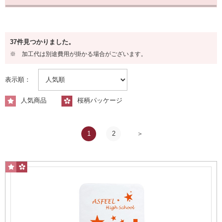
タイプから探す
37件見つかりました。
マフラータオル
※ 加工代は別途費用が掛かる場合がございます。
表示順：
人気商品
桜柄パッケージ
1
2
スポーツ観戦に最適
フェイスタオル