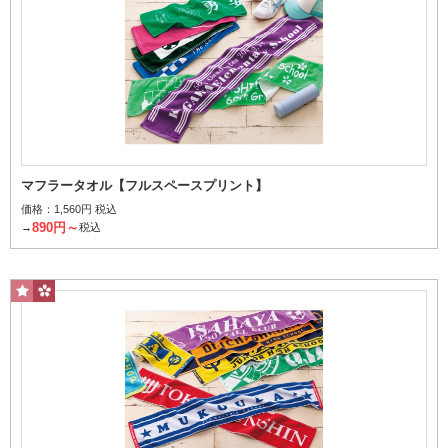
ハンカチとして毎日持ち歩ける定番サイズ
ハンドタオル
マフラータオル【フルスペースプリント】
価格：
1,560円 税込
890円～
→
税込
手や顔を拭くのに最適
加工の種類から探す
ジャガード（2色毛違い）