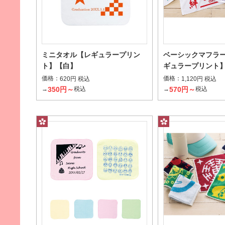
ミニタオル【レギュラープリン
ベーシックマフラ
ト】【白】
ギュラープリント
価格：
価格：
620円 税込
1,120円 税込
お風呂上りに体を拭くのにおすすめのサイズ
ハンカ
350円～
570円～
→
税込
→
税込
加工の種類から探す
ジャガード（2色毛違い）