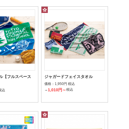
ル【フルスペース
ジャガードフェイスタオル
価格：
1,950円 税込
1,010円～
→
税込
 税込
込