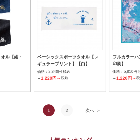
タオル【紺・
ベーシックスポーツタオル【レ
フルカラーハ
ギュラープリント】【白】
印刷】
価格：
価格：
2,340円 税込
5,810円
1,220円～
1,220円～
→
税込
→
1
2
次へ