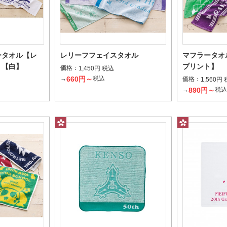
ータオル【レ
レリーフフェイスタオル
マフラータオ
】【白】
プリント】
価格：
1,450円 税込
660円～
→
税込
価格：
1,560円
チとして毎日持ち歩ける定番サイズ
手や顔を拭くのに最適
890円～
→
税
フルスペースプリント
レギュラ