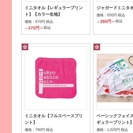
ミニタオル【レギュラープリン
ジャガードミニタ
ト】【カラー生地】
パイルの上げ下げでデザインを表現
価格：
650円 税込
380円～
→
税込
価格：
670円 税込
レリーフ（上げ落ち）
370円～
→
税込
パイルの深さと密度でデザインを表現
その他から探す
ミニタオル【フルスペースプリ
ベーシックフェイ
ント】
ギュラープリント
柄はんかち
価格：
価格：
790円 税込
1,020円 税込