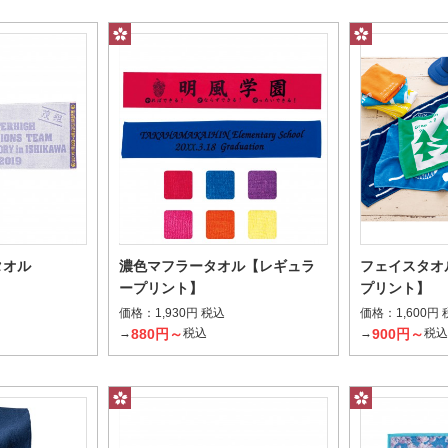
検索する
タオル
濃色マフラータオル【レギュラ
フェイスタオ
ープリント】
プリント】
価格：
価格：
1,930円 税込
1,600円
880円～
900円～
→
税込
→
税