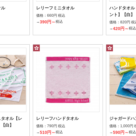
オル
レリーフミニタオル
ハンドタオル
ント】【白】
タオル全面を染めてプリント
タオル表面に
価格：
660円 税込
390円～
→
税込
価格：
820円 税
刺繍
フルカラ
420円～
→
税
刺繍糸を使用してデザインを表現
インクを気化
スタオル【レ
レリーフハンドタオル
ジャガードハ
】【白】
価格：
価格：
790円 税込
1,000円
510円～
590円～
→
税込
→
税