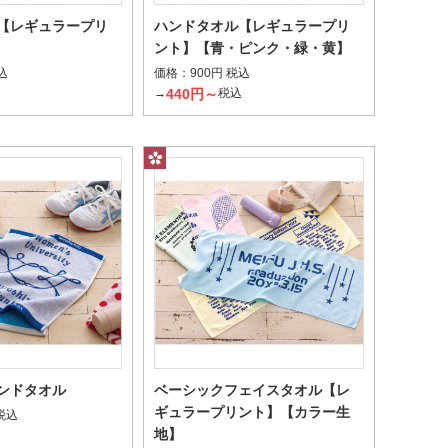
【レギュラープリ
ハンドタオル【レギュラープリ
ント】【青・ピンク・緑・黄】
インクをのせてプリント
価格：
込
900円 税込
ー昇華転写
440円～
込
→
税込
させ繊維を染色
ンドタオル
ベーシックフェイスタオル【レ
ギュラープリント】【カラー生
 税込
地】
込