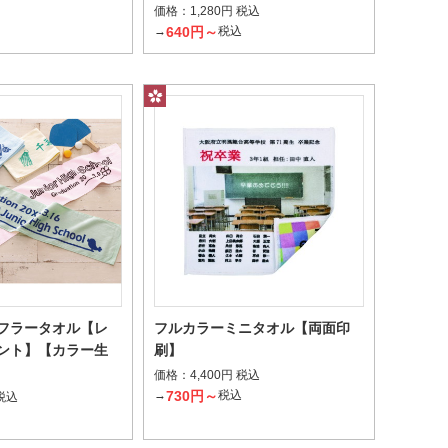
価格：
1,280円 税込
640円～
→
税込
円
フラータオル【レ
フルカラーミニタオル【両面印
ント】【カラー生
刷】
価格：
4,400円 税込
730円～
→
税込
 税込
込