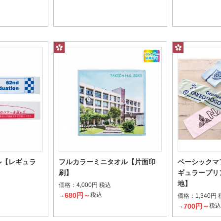
1個当たり
個
～
ル【レギュラ
フルカラーミニタオル【片面印
ベーシックマ
】
刷】
ギュラープリ
地】
価格：
4,000円 税込
680円～
→
税込
価格：
1,340円
700円～
→
税