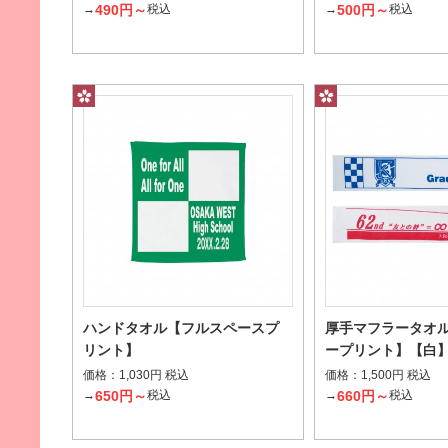
490円～
500円～
→
税込
→
税込
豊富な柄からお選びいただけます。
価格から探す
指定なし
名入れあり
名入れなし
ハンドタオル【フルスペースプ
厚手マフラータオ
リント】
ープリント】【白
その他条件で探す
価格：
価格：
1,030円 税込
1,500円 税込
650円～
660円～
→
税込
→
税込
桜柄パッケージ