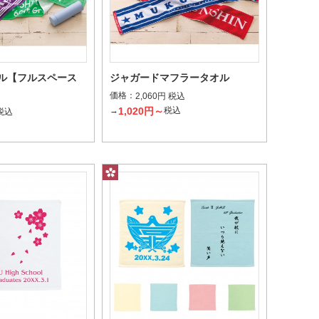
ル【フルスペース
ジャガードマフラータオル
価格：
2,060円 税込
1,020円～
→
税込
 税込
込
ープリント