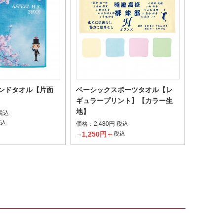
ンドタオル【片面
ベーシックスポーツタオル【レ
ギュラープリント】【カラー生
地】
 税込
税込
価格：
2,480円 税込
1,250円～
→
税込