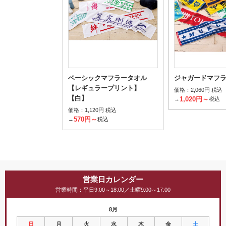
ベーシックマフラータオル
ジャガードマフ
【レギュラープリント】
価格：
2,060円 税込
【白】
1,020円～
→
税込
価格：
1,120円 税込
570円～
→
税込
営業日カレンダー
営業時間：平日9:00～18:00／土曜9:00～17:00
8月
日
月
火
水
木
金
土