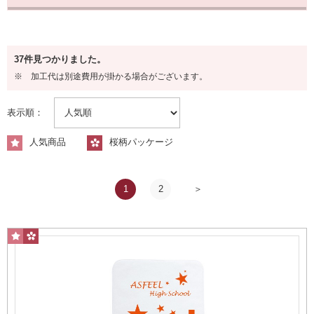
タイプから探す
37件見つかりました。
マフラータオル
※ 加工代は別途費用が掛かる場合がございます。
表示順：
人気商品
桜柄パッケージ
1
2
スポーツ観戦に最適
フェイスタオル