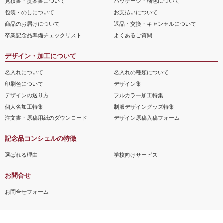
見積書・提案書について
パッケージ・梱包について
包装・のしについて
お支払いについて
商品のお届けについて
返品・交換・キャンセルについて
卒業記念品準備チェックリスト
よくあるご質問
デザイン・加工について
名入れについて
名入れの種類について
印刷色について
デザイン集
デザインの送り方
フルカラー加工特集
個人名加工特集
制服デザイングッズ特集
注文書・原稿用紙のダウンロード
デザイン原稿入稿フォーム
記念品コンシェルの特徴
選ばれる理由
学校向けサービス
お問合せ
お問合せフォーム