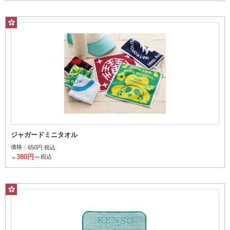
レギュラープリント
タオル表面にインクをのせてプリント
ジャガードミニタオル
価格：
650円 税込
レリーフ（上げ落ち）
380円～
→
税込