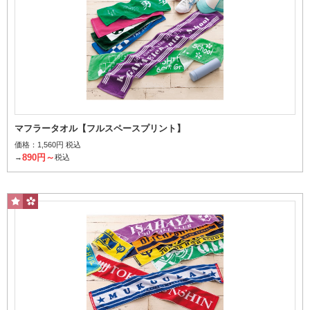
ハンカチとして毎日持ち歩ける定番サイズ
ハンドタオル
マフラータオル【フルスペースプリント】
価格：
1,560円 税込
890円～
→
税込
手や顔を拭くのに最適
加工の種類から探す
ジャガード（2色毛違い）