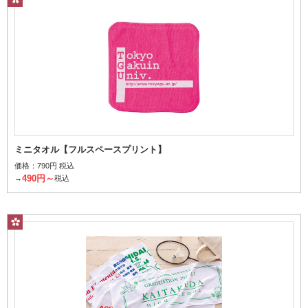
豊富な柄からお選びいただけます。
価格から探す
指定なし
名入れあり
名入れなし
個
ミニタオル【フルスペースプリント】
1個当たり
価格：
790円 税込
490円～
→
税込
～
円
その他条件で探す
桜柄パッケージ
検索する